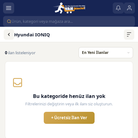
Hyundai IONIQ
0
ilan listeleniyor
Bu kategoride henüz ilan yok
Filtrelerinizi değiştirin veya ilk ilanı siz oluşturun.
+ Ücretsiz İlan Ver