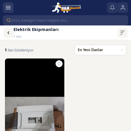
Elektrik Ekipmanları
1 ilan
1
ilan listeleniyor