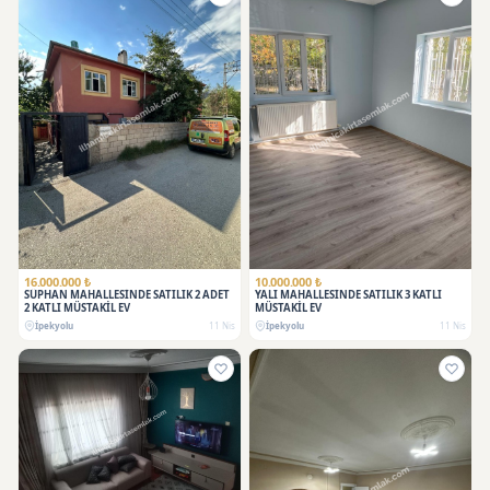
16.000.000 ₺
10.000.000 ₺
SÜPHAN MAHALLESİNDE SATILIK 2 ADET
YALI MAHALLESİNDE SATILIK 3 KATLI
2 KATLI MÜSTAKİL EV
MÜSTAKİL EV
İpekyolu
11 Nis
İpekyolu
11 Nis