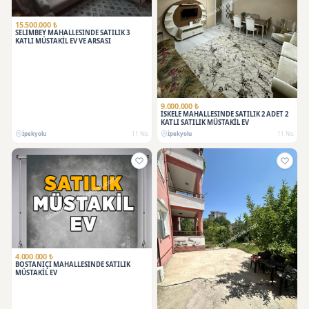
15.500.000 ₺
SELİMBEY MAHALLESİNDE SATILIK 3
KATLI MÜSTAKİL EV VE ARSASI
9.000.000 ₺
İSKELE MAHALLESİNDE SATILIK 2 ADET 2
KATLI SATILIK MÜSTAKİL EV
İpekyolu
11 Nis
İpekyolu
11 Nis
4.000.000 ₺
BOSTANİÇİ MAHALLESİNDE SATILIK
MÜSTAKİL EV