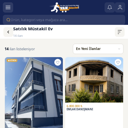
Satılık Müstakil Ev
14 ilan
14
ilan listeleniyor
VİTRİN
6.800.000 ₺
EMLAK DANIŞMANI