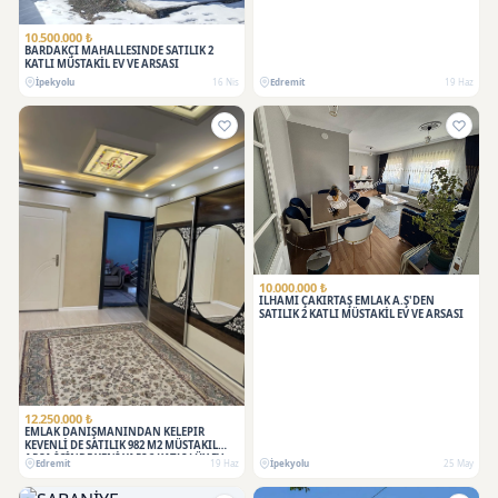
10.500.000 ₺
BARDAKÇI MAHALLESİNDE SATILIK 2
KATLI MÜSTAKİL EV VE ARSASI
İpekyolu
16 Nis
Edremit
19 Haz
10.000.000 ₺
İLHAMİ ÇAKIRTAŞ EMLAK A.Ş'DEN
SATILIK 2 KATLI MÜSTAKİL EV VE ARSASI
12.250.000 ₺
EMLAK DANIŞMANINDAN KELEPİR
KEVENLİ DE SATILIK 982 M2 MÜSTAKIL
ARSA İÇİNDE YENİ YAPI 2 KATLI LÜX EV
Edremit
19 Haz
İpekyolu
25 May
05336004875 FŞYAT 12.250.000 PAZARLIK
PAYI VAR