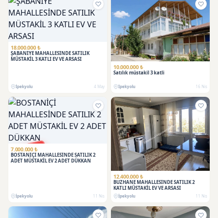
18.000.000 ₺
ŞABANİYE MAHALLESİNDE SATILIK
MÜSTAKİL 3 KATLI EV VE ARSASI
10.000.000 ₺
Satılık müstakil 3 katli
İpekyolu
4 May
İpekyolu
16 Nis
SATILDI
7.000.000 ₺
BOSTANİÇİ MAHALLESİNDE SATILIK 2
ADET MÜSTAKİL EV 2 ADET DÜKKAN
12.400.000 ₺
BUZHANE MAHALLESİNDE SATILIK 2
KATLI MÜSTAKİL EV VE ARSASI
İpekyolu
11 Nis
İpekyolu
11 Nis