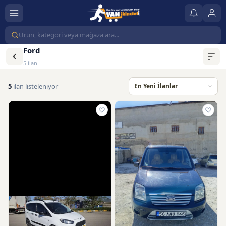
Ford
5 ilan
5
ilan listeleniyor