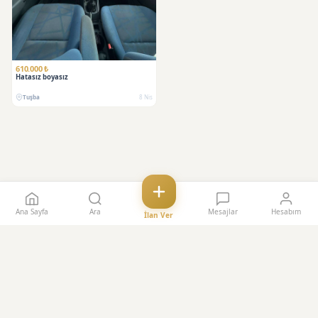
610.000 ₺
Hatasız boyasız
Tuşba
8 Nis
Ana Sayfa
Ara
Mesajlar
Hesabım
İlan Ver