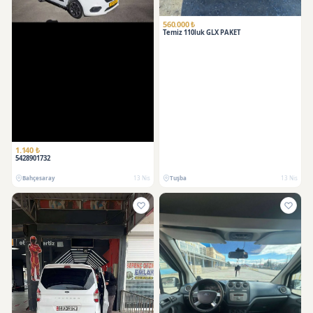
560.000 ₺
Temiz 110luk GLX PAKET
1.140 ₺
5428901732
Bahçesaray
13 Nis
Tuşba
13 Nis