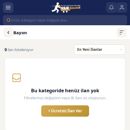
Bayon
0
ilan listeleniyor
Bu kategoride henüz ilan yok
Filtrelerinizi değiştirin veya ilk ilanı siz oluşturun.
+ Ücretsiz İlan Ver