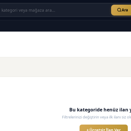
Ara
Bu kategoride henüz ilan 
Filtrelerinizi değiştirin veya ilk ilanı siz 
+ Ücretsiz İlan Ver