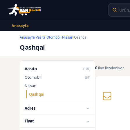
Anasayfa
Anasayfa
Vasıta
Otomobil
Nissan
Qashqai
›
›
›
›
Qashqai
0
ilan listeleniyor
Vasıta
(101)
Otomobil
(61)
Nissan
Qashqai
Adres
Fiyat