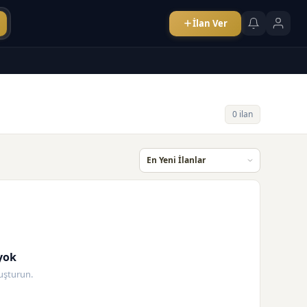
İlan Ver
0 ilan
yok
oluşturun.