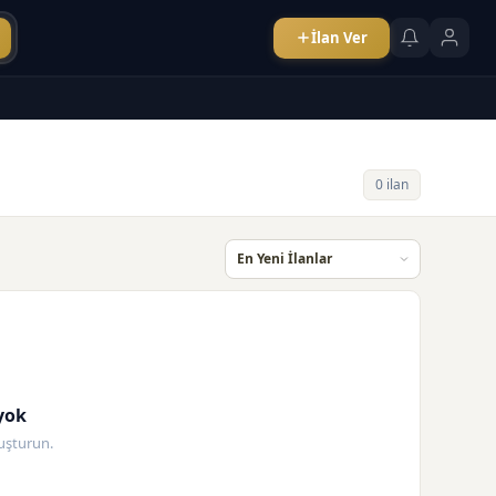
İlan Ver
0 ilan
yok
oluşturun.