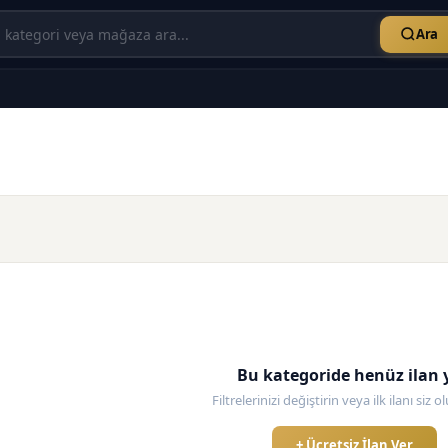
Ara
Bu kategoride henüz ilan 
Filtrelerinizi değiştirin veya ilk ilanı siz 
+ Ücretsiz İlan Ver