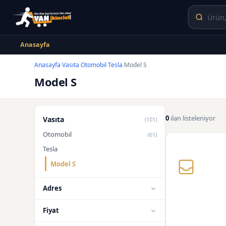
Anasayfa
Anasayfa
Vasıta
Otomobil
Tesla
Model S
›
›
›
›
Model S
0
ilan listeleniyor
Vasıta
(101)
Otomobil
(61)
Tesla
Model S
Adres
Fiyat