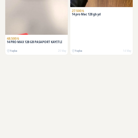
27.500 ₺
14 pro Mac 128 gb yd
SATILDI
48.500 ₺
14 PRO MAX 128 GB PASAPORT KAYITLI
Tuşba
20 May
Tuşba
14 May