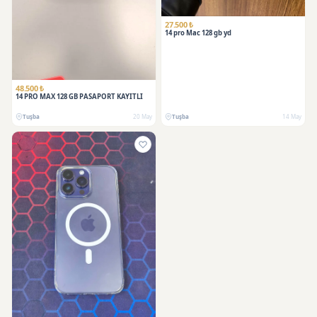
27.500 ₺
14 pro Mac 128 gb yd
SATILDI
48.500 ₺
14 PRO MAX 128 GB PASAPORT KAYITLI
Tuşba
20 May
Tuşba
14 May