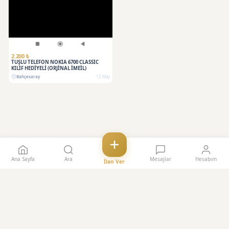
2.200 ₺
TUŞLU TELEFON NOKİA 6700 CLASSİC
KILIF HEDİYELİ (ORJİNAL İMEİL)
Bahçesaray
12 May
Ana Sayfa
Ara
Mesajlar
Hesabım
İlan Ver