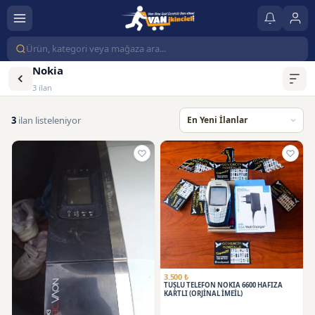
Nokia
3 ilan
3
ilan listeleniyor
3.500 ₺
TUŞLU TELEFON NOKİA 6600 HAFIZA
KARTLI (ORJİNAL İMEİL)