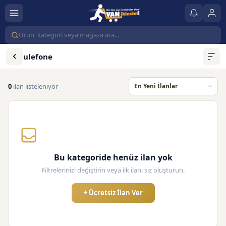
ulefone
0
ilan listeleniyor
Bu kategoride henüz ilan yok
Filtrelerinizi değiştirin veya ilk ilanı siz oluşturun.
+ Ücretsiz İlan Ver