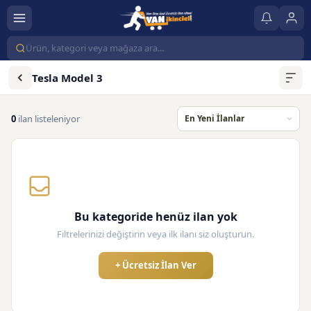
Tesla Model 3
0
ilan listeleniyor
Bu kategoride henüz ilan yok
Filtrelerinizi değiştirin veya ilk ilanı siz oluşturun.
+ Ücretsiz İlan Ver