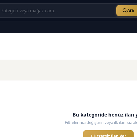
Ara
Bu kategoride henüz ilan 
Filtrelerinizi değiştirin veya ilk ilanı siz 
+ Ücretsiz İlan Ver