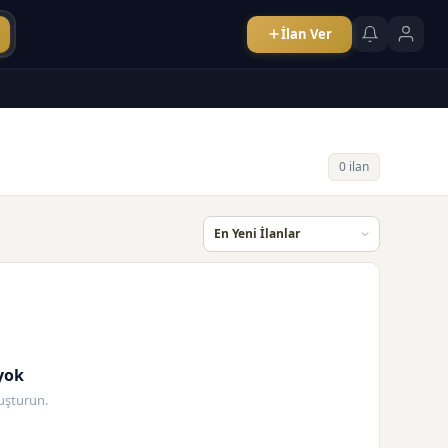
İlan Ver
0 ilan
yok
oluşturun.