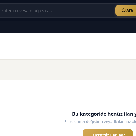
Ara
Bu kategoride henüz ilan 
Filtrelerinizi değiştirin veya ilk ilanı siz 
+ Ücretsiz İlan Ver