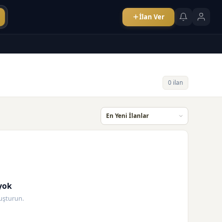
İlan Ver
0 ilan
yok
oluşturun.