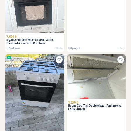
7.000 ₺
Siyah Ankastre Mutfak Seti - Ocak,
Davlumbaz ve Fırın Kombine
İpekyolu
10 May
İpekyolu
4 May
SATILDI
1.250 ₺
Beyaz Çatı Tipi Davlumbaz - Paslanmaz
Çelik Filtreli