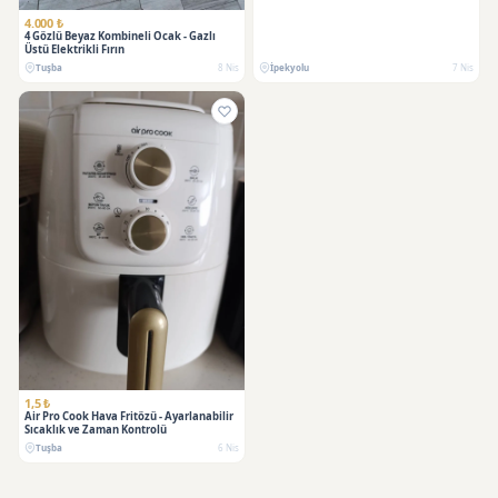
4.000 ₺
4 Gözlü Beyaz Kombineli Ocak - Gazlı
Üstü Elektrikli Fırın
Tuşba
8 Nis
İpekyolu
7 Nis
1,5 ₺
Air Pro Cook Hava Fritözü - Ayarlanabilir
Sıcaklık ve Zaman Kontrolü
Tuşba
6 Nis