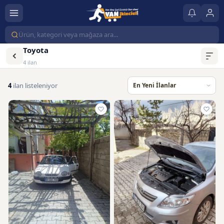
Toyota
4 ilan
4
ilan listeleniyor