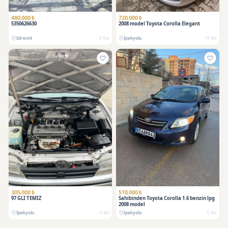
480.000 ₺
720.000 ₺
5350626630
2008 model Toyota Corolla Elegant
Edremit
3 Haz
İpekyolu
10 Nis
305.000 ₺
510.000 ₺
97 GLİ TEMİZ
Sahibinden Toyota Corolla 1.6 benzin lpg
2008 model
İpekyolu
6 Nis
İpekyolu
6 Nis