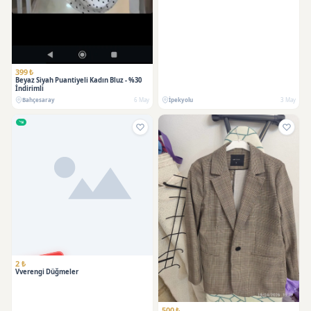
399 ₺
Beyaz Siyah Puantiyeli Kadın Bluz - %30
İndirimli
Bahçesaray
6 May
İpekyolu
3 May
SATILDI
2 ₺
Vverengi Düğmeler
500 ₺