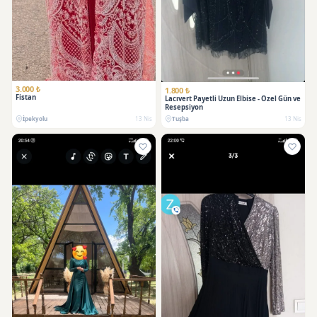
3.000 ₺
1.800 ₺
Fistan
Lacıvert Payetli Uzun Elbise - Özel Gün ve
Resepsiyon
İpekyolu
13 Nis
Tuşba
13 Nis