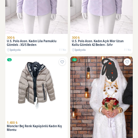
300 ₺
300 ₺
U.S. Polo Assn. Kadın Lila Pamuklu
U.S. Polo Assn. Kadın Açık Mor Uzun
Gömlek - XS/S Beden
Kollu Gömlek 42 Beden - Sıfır
İpekyolu
11 Nis
İpekyolu
11 Nis
1.400 ₺
Moncler Bej Renk Kapüşönlü Kadın Kış
Montu