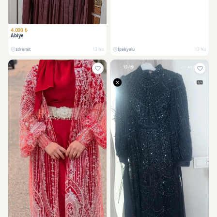
4.000 ₺
Abiye
Edremit
13 Nis
İpekyolu
13 Nis