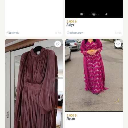
2.000 ₺
Abiye
İpekyolu
14 Nis
Bahçesaray
13 Nis
5.000 ₺
Fistan